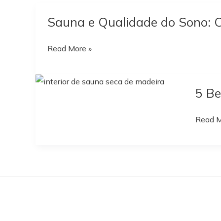
Sauna e Qualidade do Sono: 
Sauna
Read More »
e
Qualidade
5 Be
do
Sono:
5
Read M
Como
Benefí
Relaxar
Compr
Melhor
da
Toda
Sauna
Noite
Finlan
para
a