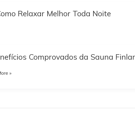
Como Relaxar Melhor Toda Noite
nefícios Comprovados da Sauna Finla
ore »
cios
ovados
desa