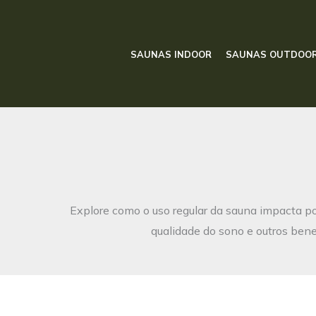
Ir
para
o
SAUNAS INDOOR
SAUNAS OUTDOO
conteúdo
Explore como o uso regular da sauna impacta po
qualidade do sono e outros ben