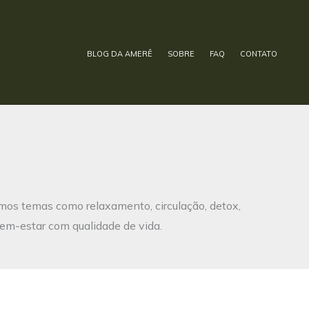
BLOG DA AMERÊ
SOBRE
FAQ
CONTATO
amos temas como relaxamento, circulação, detox,
em-estar com qualidade de vida.