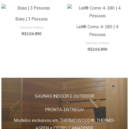
Baia | 3 Pessoas
Leil® Como 4-180 | 4
Saunas Indoor
R$
104.890
Pessoas
Saunas Indoor
R$
104.890
SAUNAS INDOOR E OUTDOOR
PRONTA-ENTREGA!
Modelos exclusivos em THERMOWOOD®, THERMO-
ASPEN e CEDRO CANADENSE