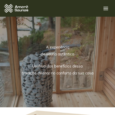
Ir
para
o
conteúdo
A experiência
de sauna autêntica
Usufrua dos benefícios dessa
tradição milenar no conforto da sua casa