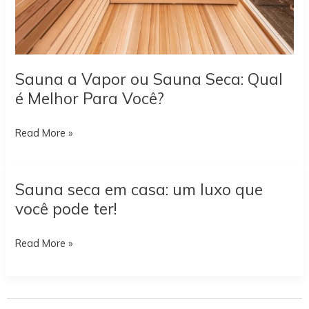
Sauna a Vapor ou Sauna Seca: Qual
é Melhor Para Você?
Sauna
Read More »
a
Vapor
Sauna seca em casa: um luxo que
ou
você pode ter!
Sauna
Seca:
Sauna
Read More »
Qual
seca
é
em
Melhor
casa:
Para