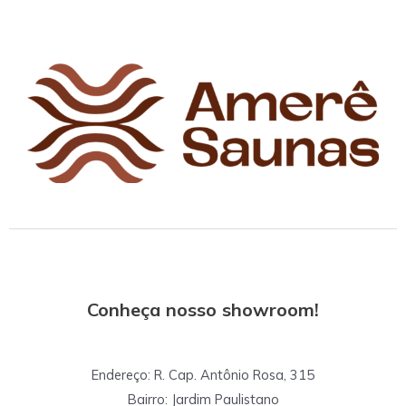
um
Você?
luxo
que
você
pode
ter!
Conheça nosso showroom!
Endereço: R. Cap. Antônio Rosa, 315
Bairro: Jardim Paulistano