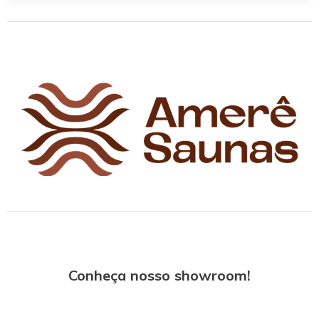
Vapor
ou
Sauna
Seca:
Qual
é
Melhor
Para
Você?
Conheça nosso showroom!