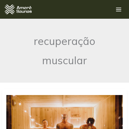
Ir
para
o
conteúdo
recuperação
muscular