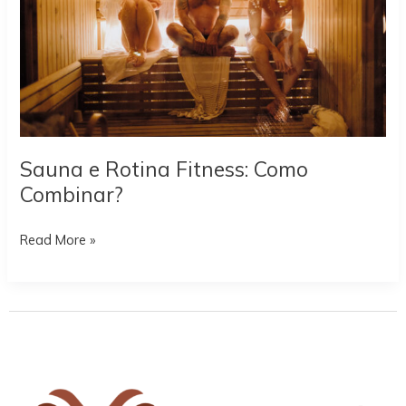
Sauna e Rotina Fitness: Como
Combinar?
Sauna
Read More »
e
Rotina
Fitness:
Como
Combinar?